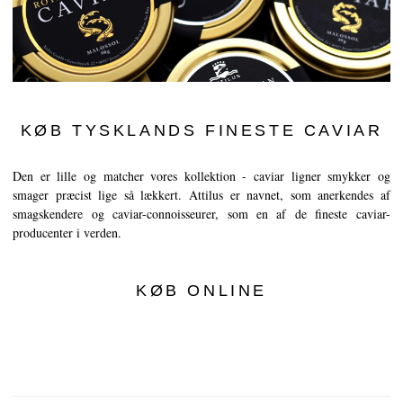
Caviarens Historie
Smagsguide
Caviarklassificering
Fremstilling af caviar
KØB TYSKLANDS FINESTE CAVIAR
Certificering
Den er lille og matcher vores kollektion - caviar ligner smykker og
smager præcist lige så lækkert. Attilus er navnet, som anerkendes af
OPSKRIFTER
smagskendere og caviar-connoisseurer, som en af de fineste caviar-
EVENTS
producenter i verden.
Bryllup
Events for virksomheder
KØB ONLINE
KONTO
KONTAKT
EN