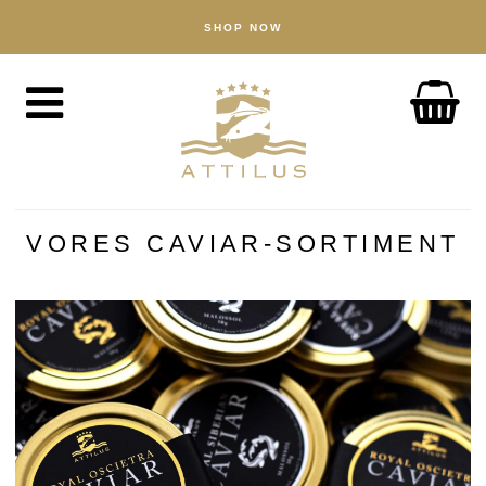
SHOP NOW
BUTIK
Kaviar
Fisk
Tilbehør
OM
Attilus-måden
VORES CAVIAR-SORTIMENT
Vores dambrug
Vores produkter
Kvalitetssikring
Bæredygtighed
NYHEDER
OPLEV