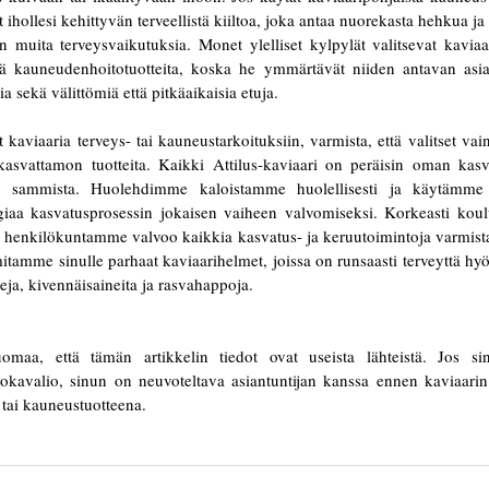
ihollesi kehittyvän terveellistä kiiltoa, joka antaa nuorekasta hehkua ja
n muita terveysvaikutuksia. Monet ylelliset kylpylät valitsevat kaviaa
viä kauneudenhoitotuotteita, koska he ymmärtävät niiden antavan asi
a sekä välittömiä että pitkäaikaisia etuja.
t kaviaaria terveys- tai kauneustarkoituksiin, varmista, että valitset vai
 kasvattamon tuotteita. Kaikki Attilus-kaviaari on peräisin oman kas
tä sammista. Huolehdimme kaloistamme huolellisesti ja käytämme
giaa kasvatusprosessin jokaisen vaiheen valvomiseksi. Korkeasti koulu
 henkilökuntamme valvoo kaikkia kasvatus- ja keruutoimintoja varmist
mitamme sinulle parhaat kaviaarihelmet, joissa on runsaasti terveyttä hy
eja, kivennäisaineita ja rasvahappoja.
maa, että tämän artikkelin tiedot ovat useista lähteistä. Jos si
ruokavalio, sinun on neuvoteltava asiantuntijan kanssa ennen kaviaarin
 tai kauneustuotteena.