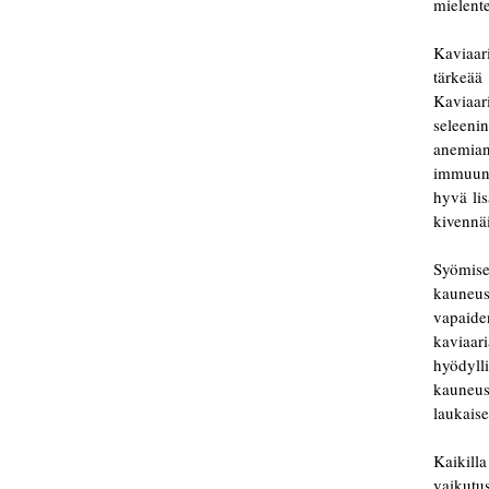
mielent
Kaviaar
tärkeää
Kaviaar
seleeni
anemia
immuuni
hyvä lis
kivennäi
Syömise
kauneus
vapaiden
kaviaar
hyödyl
kauneus
laukaise
Kaikilla
vaikutu