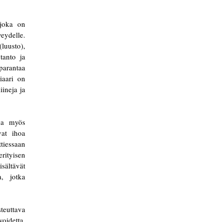
 joka on
eydelle.
luusto),
tanto ja
arantaa
iaari on
iineja ja
ana myös
vat ihoa
ttiessaan
rityisen
ältävät
a, jotka
steuttava
oidetta,