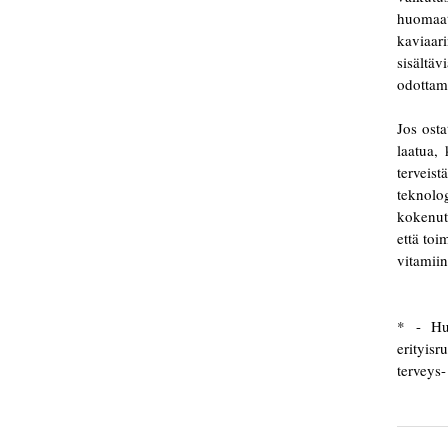
huomaat 
kaviaari
sisältä
odottami
Jos osta
laatua,
terveis
teknolo
kokenut
että toi
vitamiin
* - Huo
erityis
terveys-