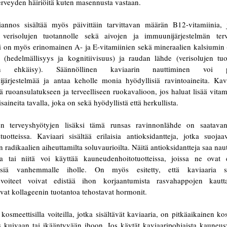
erveyden häiriöitä kuten masennusta vastaan.
iannos sisältää myös päivittäin tarvittavan määrän B12-vitamiinia,
 verisolujen tuotannolle sekä aivojen ja immuunijärjestelmän terv
i on myös erinomainen A- ja E-vitamiinien sekä mineraalien kalsiumin (
n (hedelmällisyys ja kognitiivisuus) ja raudan lähde (verisolujen tuo
n ehkäisy). Säännöllinen kaviaarin nauttiminen voi p
järjestelmää ja antaa keholle monia hyödyllisiä ravintoaineita. Kav
ä ruoansulatukseen ja terveelliseen ruokavalioon, jos haluat lisää vitam
saineita tavalla, joka on sekä hyödyllistä että herkullista.
n terveyshyötyjen lisäksi tämä runsas ravinnonlähde on saatav
tuotteissa. Kaviaari sisältää erilaisia antioksidantteja, jotka suojaa
 radikaalien aiheuttamilta soluvaurioilta. Näitä antioksidantteja saa nau
ia tai niitä voi käyttää kauneudenhoitotuotteissa, joissa ne ovat e
lisiä vanhemmalle iholle. On myös esitetty, että kaviaaria sis
voiteet voivat edistää ihon korjaantumista rasvahappojen kautt
vat kollageenin tuotantoa tehostavat hormonit.
 kosmeettisilla voiteilla, jotka sisältävät kaviaaria, on pitkäaikainen ko
s kuivaan tai ikääntyvään ihoon. Jos käytät kaviaaripohjaista kauneusv