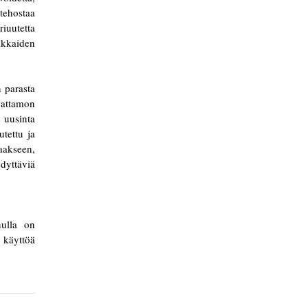
 tehostaa
riuutetta
akkaiden
n parasta
vattamon
 uusinta
tettu ja
aakseen,
ödyttäviä
nulla on
 käyttöä