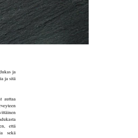
adukas ja
a ja sitä
t auttaa
rveyteen
vittäinen
adukasta
en, että
ia sekä