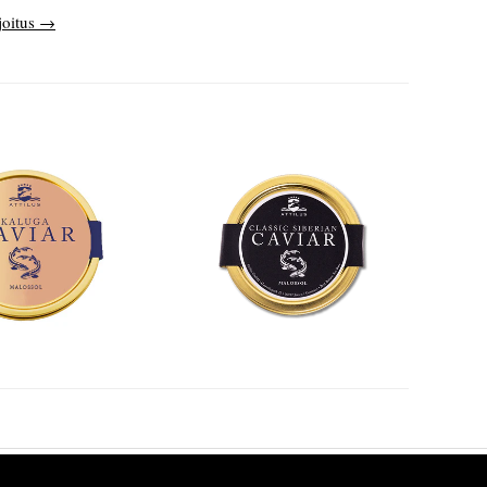
joitus
→