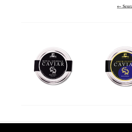
←
Seura