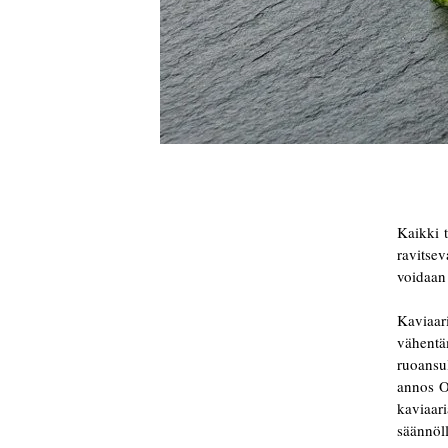
Kaikki t
ravitsev
voidaan
Kaviaar
vähentä
ruoansul
annos O
kaviaar
säännö