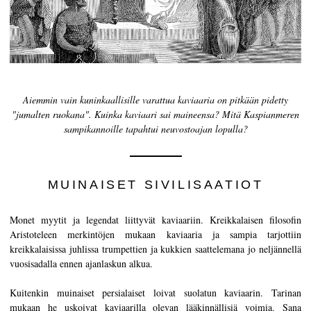
Kaviaarin historia
Maisteluopas
Kaviaarin luokittelu
Kaviaarin teko
Aiemmin vain kuninkaallisille varattua kaviaaria on pitkään pidetty
"jumalten ruokana". Kuinka kaviaari sai maineensa? Mitä Kaspianmeren
Sertifiointi
sampikannoille tapahtui neuvostoajan lopulla?
RESEPTEJÄ
TAPAHTUMAT
MUINAISET SIVILISAATIOT
Häät
Monet myytit ja legendat liittyvät kaviaariin. Kreikkalaisen filosofin
Yritystilaisuudet
Aristoteleen merkintöjen mukaan kaviaaria ja sampia tarjottiin
kreikkalaisissa juhlissa trumpettien ja kukkien saattelemana jo neljännellä
TILI
vuosisadalla ennen ajanlaskun alkua.
YHTEYSTIEDOT
Kuitenkin muinaiset persialaiset loivat suolatun kaviaarin. Tarinan
EN
mukaan he uskoivat kaviaarilla olevan lääkinnällisiä voimia. Sana