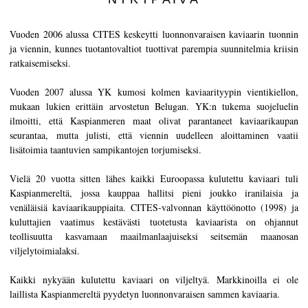
Vuoden 2006 alussa CITES keskeytti luonnonvaraisen kaviaarin tuonnin
ja viennin, kunnes tuotantovaltiot tuottivat parempia suunnitelmia kriisin
ratkaisemiseksi.
Vuoden 2007 alussa YK kumosi kolmen kaviaarityypin vientikiellon,
mukaan lukien erittäin arvostetun Belugan. YK:n tukema suojeluelin
ilmoitti, että Kaspianmeren maat olivat parantaneet kaviaarikaupan
seurantaa, mutta julisti, että viennin uudelleen aloittaminen vaatii
lisätoimia taantuvien sampikantojen torjumiseksi.
Vielä 20 vuotta sitten lähes kaikki Euroopassa kulutettu kaviaari tuli
Kaspianmereltä, jossa kauppaa hallitsi pieni joukko iranilaisia ja
venäläisiä kaviaarikauppiaita. CITES-valvonnan käyttöönotto (1998) ja
kuluttajien vaatimus kestävästi tuotetusta kaviaarista on ohjannut
teollisuutta kasvamaan maailmanlaajuiseksi seitsemän maanosan
viljelytoimialaksi.
Kaikki nykyään kulutettu kaviaari on viljeltyä. Markkinoilla ei ole
laillista Kaspianmereltä pyydetyn luonnonvaraisen sammen kaviaaria.