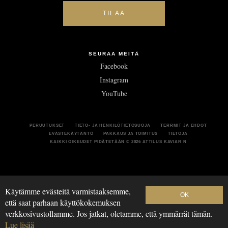
SEURAA MEITÄ
Facebook
Instagram
YouTube
PERUUTUKSET
TIETO- JA HENKILÖTIETOSUOJA
TERRMIT JA EHDOT
EVÄSTEKÄYTÄNTÖ
PAKKAUS JA TOIMITUS
TIETOJA
KAIKKI OIKEUDET PIDÄTETÄÄN
© 2026 ATTILUS KAVIAR N
Käytämme evästeitä varmistaaksemme,
OK
että saat parhaan käyttökokemuksen
verkkosivustollamme. Jos jatkat, oletamme, että ymmärrät tämän.
Lue lisää