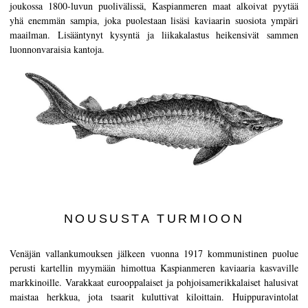
joukossa 1800-luvun puolivälissä, Kaspianmeren maat alkoivat pyytää
yhä enemmän sampia, joka puolestaan lisäsi kaviaarin suosiota ympäri
maailman. Lisääntynyt kysyntä ja liikakalastus heikensivät sammen
luonnonvaraisia kantoja.
NOUSUSTA TURMIOON
Venäjän vallankumouksen jälkeen vuonna 1917 kommunistinen puolue
perusti kartellin myymään himottua Kaspianmeren kaviaaria kasvaville
markkinoille. Varakkaat eurooppalaiset ja pohjoisamerikkalaiset halusivat
maistaa herkkua, jota tsaarit kuluttivat kiloittain. Huippuravintolat