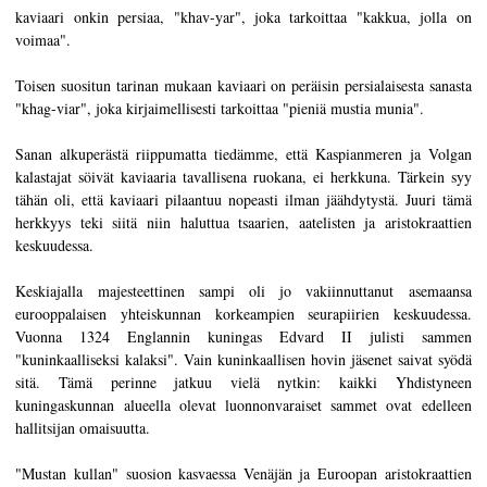
kaviaari onkin persiaa, "khav-yar", joka tarkoittaa "kakkua, jolla on
voimaa".
Toisen suositun tarinan mukaan kaviaari on peräisin persialaisesta sanasta
"khag-viar", joka kirjaimellisesti tarkoittaa "pieniä mustia munia".
Sanan alkuperästä riippumatta tiedämme, että Kaspianmeren ja Volgan
kalastajat söivät kaviaaria tavallisena ruokana, ei herkkuna. Tärkein syy
tähän oli, että kaviaari pilaantuu nopeasti ilman jäähdytystä. Juuri tämä
herkkyys teki siitä niin haluttua tsaarien, aatelisten ja aristokraattien
keskuudessa.
Keskiajalla majesteettinen sampi oli jo vakiinnuttanut asemaansa
eurooppalaisen yhteiskunnan korkeampien seurapiirien keskuudessa.
Vuonna 1324 Englannin kuningas Edvard II julisti sammen
"kuninkaalliseksi kalaksi". Vain kuninkaallisen hovin jäsenet saivat syödä
sitä. Tämä perinne jatkuu vielä nytkin: kaikki Yhdistyneen
kuningaskunnan alueella olevat luonnonvaraiset sammet ovat edelleen
hallitsijan omaisuutta.
"Mustan kullan" suosion kasvaessa Venäjän ja Euroopan aristokraattien