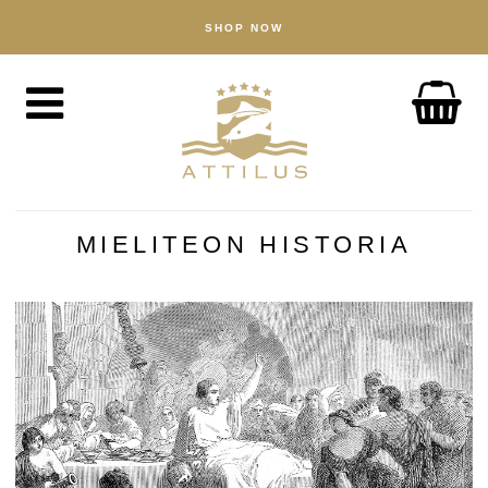
SHOP NOW
KAUPPA
Kaviaari
Kala
Tarvikkeet
MEISTÄ
Attiluksen tapa toimia
MIELITEON HISTORIA
Kalakasvattamomme
Tuotteemme
Laatutakuu
Kestävä kehitys
UUTISIA
TUTUSTU